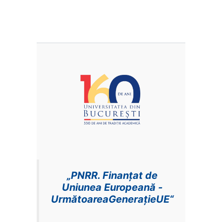
„PNRR. Finanțat de
Uniunea Europeană -
UrmătoareaGenerațieUE“