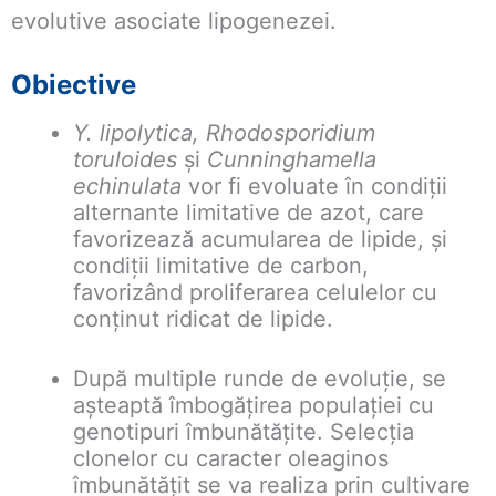
evolutive asociate lipogenezei.
Obiective
Y. lipolytica,
Rhodosporidium
toruloides
și
Cunninghamella
echinulata
vor fi evoluate în condiții
alternante limitative de azot, care
favorizează acumularea de lipide, și
condiții limitative de carbon,
favorizând proliferarea celulelor cu
conținut ridicat de lipide.
După multiple runde de evoluție, se
așteaptă îmbogățirea populației cu
genotipuri îmbunătățite. Selecția
clonelor cu caracter oleaginos
îmbunătățit se va realiza prin cultivare